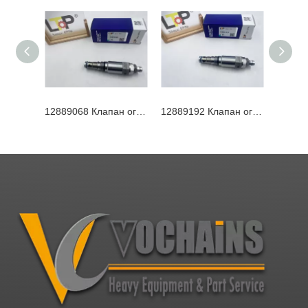
12889068 Клапан ограничения давления Ltp 290 бар для Fmf064 Fmf090 12889068A
12889192 Клапан ограничения давления Ltp Вторичный предохранительный клапан роторного двигателя 255 бар для Fmf045