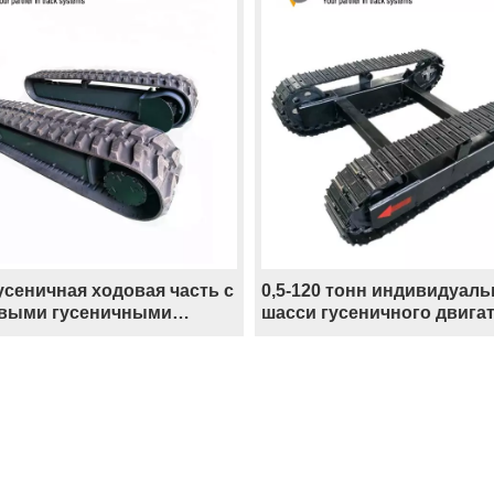
усеничная ходовая часть с
0,5-120 тонн индивидуаль
выми гусеничными
шасси гусеничного двигат
цами и монтажным
шасси экскаватора гусен
нием
ходовая часть