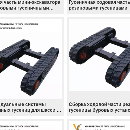
я часть мини-экскаватора
Гусеничная ходовая часть
новыми гусеничными
резиновыми гусеницами
цами, шасси на
чном ходу для роторных
х установок
дуальные системы
Сборка ходовой части ре
чных гусениц для шасси с
гусеницы буровых устан
выми гусеницами
экскаватора мини
й установки