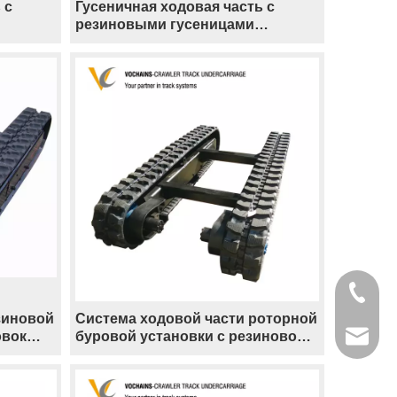
 с
Гусеничная ходовая часть с
резиновыми гусеницами
Производитель рамы с
резиновыми гусеницами для
лесозаготовок и лесозаготовок
+86-133
зиновой
Система ходовой части роторной
овок
буровой установки с резиновой
parts@v
гусеницей и платформой