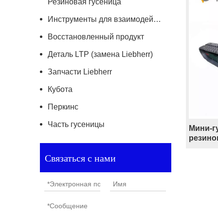
Резиновая гусеница
Инструменты для взаимодействия с землей
Восстановленный продукт
Деталь LTP (замена Liebherr)
Запчасти Liebherr
Кубота
Перкинс
Часть гусеницы
Мини-г
резино
гусени
Связаться с нами
основа
»