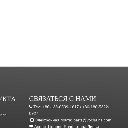
СВЯЗАТЬСЯ С НАМИ
УКТА
Тел:
+86-133-0539-1617 /
+86-180-5322-

0927
ники
Электронная почта:
parts@vochains.com

Адрес:
Lingong Road, город Линьи,
