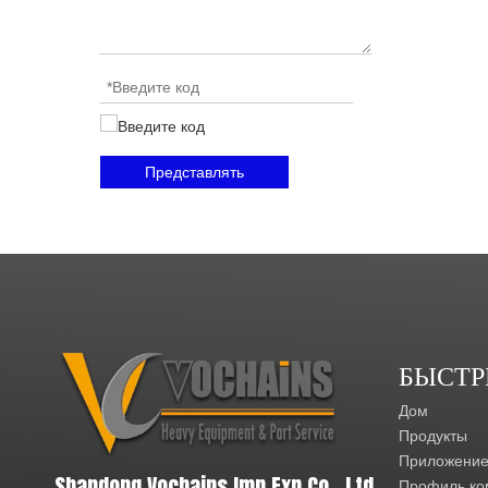
Представлять
БЫСТР
Дом
Продукты
Приложени
Shandong Vochains Imp Exp Co., Ltd
Профиль ко