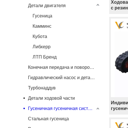
Ходова
Детали двигателя
с рези
гусени
Гусеница
гусени
буровы
Камминс
Кубота
Либхерр
ЛТП Бренд
Конечная передача и поворотный двигатель
Гидравлический насос и детали
Турбонаддув
Детали ходовой части
Индиви
Гусеничная гусеничная система
гусени
резино
Стальная гусеница
бурово