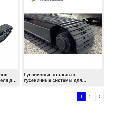
ное
Гусеничные стальные
еля для
гусеничные системы для
ичная
экскаваторов, буровых
установок, бульдозеров,
1
2
горнодобывающего
оборудования, инженерных
машин