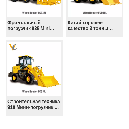
Фронтальный
Китай хорошее
погрузчик 938 Mini
качество 3 тонны
Колесный погрузчик
небольшой колесный
Цена в Пакистане,
погрузчик для
Корее, Филиппинах
сложных
строительных
площадок
Строительная техника
918 Мини-погрузчик 1,8
тонны Цена на
колесный погрузчик