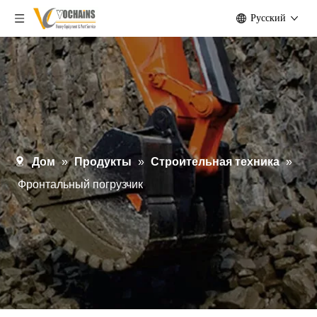
Pусский
Дом
»
Продукты
»
Строительная техника
»
Фронтальный погрузчик