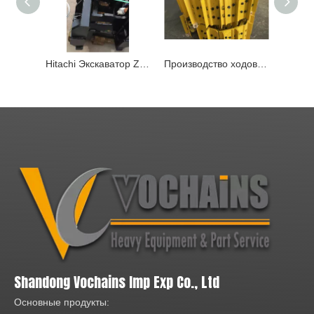
Hitachi Экскаватор Zx850 Zx890 Гусеничная защита 6019584
Производство ходовой части экскаваторов и бульдозеров. Послепродажный рынок. Гусеничные цепи и группа гусениц.
Shandong Vochains Imp Exp Co., Ltd
Основные продукты: