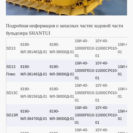
Подробная информация о запасных частях ходовой части
бульдозера SHANTUI
10И-40-
10Y-40-
8190-
8190-
10И-40-
SD13
10000П010-
11000CP010-
МЛ-381463Д-01
МЛ-38000Д-01
01
01
01
10И-40-
10Y-40-
SD13
8190-
8190-
10И-40-
10000П010-
11000CP010-
Плюс
МЛ-381463Д-01
МЛ-38000Д-01
01
01
01
10И-40-
10Y-40-
8190-
8190-
10И-40-
SD13C
10000П010-
11000CP010-
МЛ-381563Д-01
МЛ-38000Д-01
01
01
01
10И-40-
10Y-40-
8190-
8190-
10И-40-
SD13R
10000П010-
11000CP010-
МЛ-384700Д-01
МЛ-38000Д-01
01
01
01
10И-40-
10Y-40-