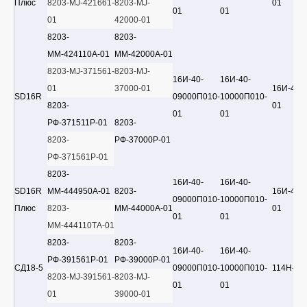
Плюс
8203-MJ-421661-
8203-MJ-
01
01
01
01
42000-01
8203-
8203-
ММ-424110А-01
ММ-42000А-01
8203-MJ-371561-
8203-MJ-
16И-40-
16И-40-
01
37000-01
16И-40-
SD16R
09000П010-
10000П010-
8203-
01
01
01
РФ-371511Р-01
8203-
8203-
РФ-37000Р-01
РФ-371561Р-01
8203-
16И-40-
16И-40-
SD16R
ММ-444950А-01
8203-
16И-40-
09000П010-
10000П010-
Плюс
8203-
ММ-44000А-01
01
01
01
ММ-444110ТА-01
8203-
8203-
16И-40-
16И-40-
РФ-391561Р-01
РФ-39000Р-01
СД18-5
09000П010-
10000П010-
114Н-40
8203-MJ-391561-
8203-MJ-
01
01
01
39000-01