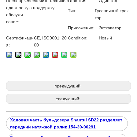
Послепр
Обеспечить техничес
Гарантия:
Один год
одажное
кую поддержку
Тип:
Гусеничный трак
обслужи
тор
вание:
Приложение:
Экскаватор
Сертификаци
CE, ISO9001: 20
Condition:
Новый
я:
00
предыдущий:
следующий:
Ходовая часть бульдозера Shantui SD22 разделяет
передний натяжной ролик 154-30-00291