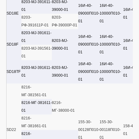
8203-MJ-391611-
8203-MJ-
16И-40-
16И-40-
01
39000-01
16И-40-
SD18E
09000П010-
10000П010-
8203-
8203-
01
01
01
РФ-391611Р-01
РФ-39000Р-01
8203-MJ-391611-
16И-40-
16И-40-
01
8203-MJ-
16И-40-
SD18F
09000П010-
10000П010-
8203-MJ-391561-
39000-01
01
01
01
01
16И-40-
16И-40-
8203-MJ-391611-
8203-MJ-
16И-40-
SD18TF
09000П010-
10000П010-
01
39000-01
01
01
01
8216-
МГ-381561-01
8216-МГ-381611-
8216-
01
МГ-38000-01
8216-
155-30-
155-30-
МГ-381661-01
158-40-
SD22
00128П010-
00118П010-
8216-
01
01
01