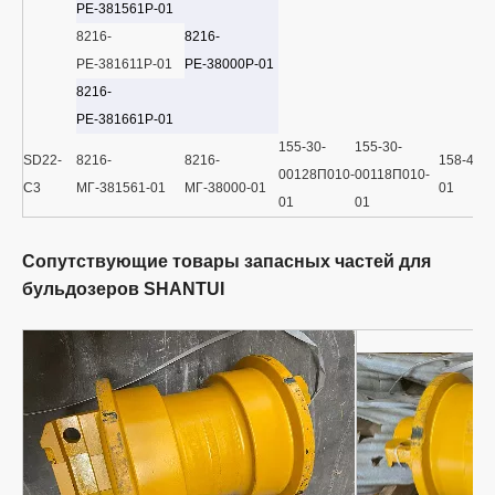
РЕ-381561Р-01
8216-
8216-
РЕ-381611Р-01
РЕ-38000Р-01
8216-
РЕ-381661Р-01
155-30-
155-30-
SD22-
8216-
8216-
158-40-
00128П010-
00118П010-
C3
МГ-381561-01
МГ-38000-01
01
01
01
Сопутствующие товары запасных частей для
бульдозеров SHANTUI