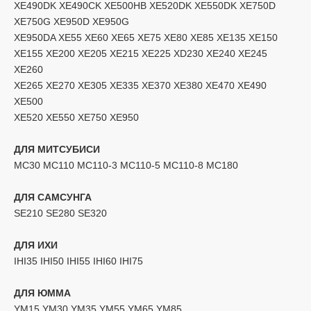
XE490DK XE490CK XE500HB XE520DK XE550DK XE750D
XE750G XE950D XE950G
XE950DA XE55 XE60 XE65 XE75 XE80 XE85 XE135 XE150
XE155 XE200 XE205 XE215 XE225 XD230 XE240 XE245
XE260
XE265 XE270 XE305 XE335 XE370 XE380 XE470 XE490
XE500
ХЕ520 ХЕ550 ХЕ750 ХЕ950
ДЛЯ МИТСУБИСИ
МС30 МС110 МС110-3 МС110-5 МС110-8 МС180
ДЛЯ САМСУНГА
SE210 SE280 SE320
ДЛЯ ИХИ
IHI35 IHI50 IHI55 IHI60 IHI75
ДЛЯ ЮММА
YM15 YM30 YM35 YM55 YM65 YM85