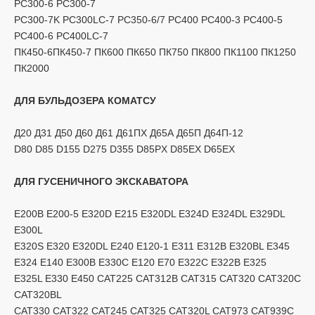
PC300-6 PC300-7
PC300-7K PC300LC-7 PC350-6/7 PC400 PC400-3 PC400-5
PC400-6 PC400LC-7
ПК450-6ПК450-7 ПК600 ПК650 ПК750 ПК800 ПК1100 ПК1250
ПК2000
ДЛЯ БУЛЬДОЗЕРА КОМАТСУ
Д20 Д31 Д50 Д60 Д61 Д61ПХ Д65А Д65П Д64П-12
D80 D85 D155 D275 D355 D85PX D85EX D65EX
ДЛЯ ГУСЕНИЧНОГО ЭКСКАВАТОРА
E200B E200-5 E320D E215 E320DL E324D E324DL E329DL
E300L
E320S E320 E320DL E240 E120-1 E311 E312B E320BL E345
E324 E140 E300B E330C E120 E70 E322C E322B E325
E325L E330 E450 CAT225 CAT312B CAT315 CAT320 CAT320C
CAT320BL
CAT330 CAT322 CAT245 CAT325 CAT320L CAT973 CAT939C