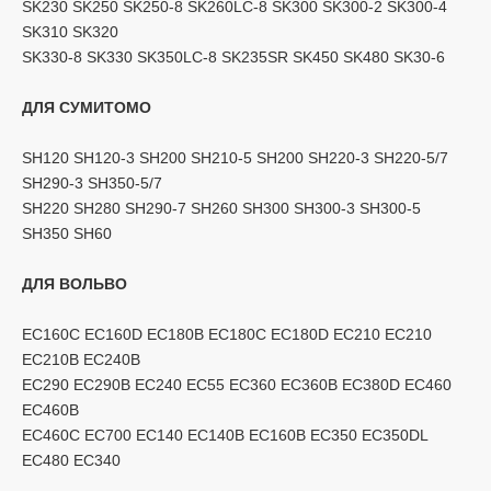
SK230 SK250 SK250-8 SK260LC-8 SK300 SK300-2 SK300-4
SK310 SK320
SK330-8 SK330 SK350LC-8 SK235SR SK450 SK480 SK30-6
ДЛЯ СУМИТОМО
SH120 SH120-3 SH200 SH210-5 SH200 SH220-3 SH220-5/7
SH290-3 SH350-5/7
SH220 SH280 SH290-7 SH260 ​​SH300 SH300-3 SH300-5
SH350 SH60
ДЛЯ ВОЛЬВО
EC160C EC160D EC180B EC180C EC180D EC210 EC210
EC210B EC240B
EC290 EC290B EC240 EC55 EC360 EC360B EC380D EC460
EC460B
EC460C EC700 EC140 EC140B EC160B EC350 EC350DL
EC480 EC340