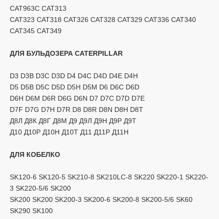
CAT963C CAT313
CAT323 CAT318 CAT326 CAT328 CAT329 CAT336 CAT340
CAT345 CAT349
ДЛЯ БУЛЬДОЗЕРА CATERPILLAR
D3 D3B D3C D3D D4 D4C D4D D4E D4H
D5 D5B D5C D5D D5H D5M D6 D6C D6D
D6H D6M D6R D6G D6N D7 D7C D7D D7E
D7F D7G D7H D7R D8 D8R D8N D8H D8T
Д8Л Д8К Д8Г Д8М Д9 Д9Л Д9Н Д9Р Д9Т
Д10 Д10Р Д10Н Д10Т Д11 Д11Р Д11Н
ДЛЯ КОБЕЛКО
SK120-6 SK120-5 SK210-8 SK210LC-8 SK220 SK220-1 SK220-
3 SK220-5/6 SK200
SK200 SK200 SK200-3 SK200-6 SK200-8 SK200-5/6 SK60
SK290 SK100