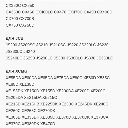
CX330C CX350
CX350C CX460 CX460LC CX470 CX470C CX490 CX490D
CX700 CX700B
CX750 CX750D
ДЛЯ JCB
JS200 JS200SC JS210 JS210SC JS220 JS220LC JS230
JS230LC JS240
JS240LC JS290 JS290LC JS300 JS300LC JS330 JS330LC
ДЛЯ XCMG
XE55DA XE60DA XE65DA XE75DA XE80C XE80D XE85C
XE85D XE135D
XE155DK XE150D XE155D XE200DA XE200D XE200C
XE205DA XE215DA XE215C
XE215D XE215HB XE225DK XE230C XE245DK XE240D
XE260C XE265C XE270DK
XE305D XE335DK XE335C XE370D XE370DK XE370CA
XE370C XE380DK XE470D