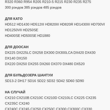
R320 R360 R954 R205 R210-5 R215 R230 R235 R275
300 рэндов 385 рэндов 485 рэндов
ДЛЯ КАТО
HD512 HD1430 HD512III HD820III HD820R HD1430III HD700VI
HD1250VII HD250SE
HD400SE HD500SE HD1880
ДЛЯ ДООСАН
DX225 DX225LC DX258 DX300 DX300LCA DX420 DX430
DX140 DX150
DX220 DX250 DX255 DX260 DX370 DX480 DX520
ДЛЯ БУЛЬДОЗЕРА ШАНТУИ
SD13-2 DH17 SD16 SD22 SD32 SD42 SD60 SD90
НА СЛУЧАЙ
CX210 CX210B CX210C CX210D CX210LC CX225 CX235
CX235C CX240
CX240C CX245 CX250 CX250C CX300 CX300C CX330