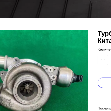
Турб
Кит
Количе
Послеп