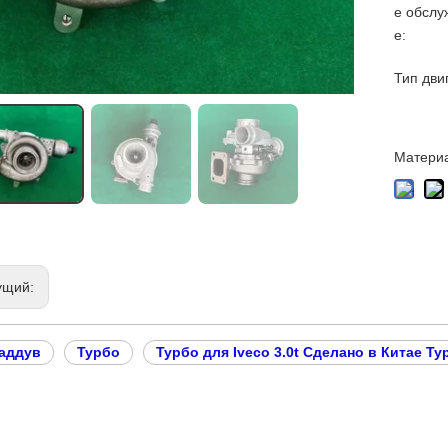
е обслу
е:
Тип дви
Материа
ущий:
аддув
Турбо
Турбо для Iveco 3.0t Сделано в Китае Т