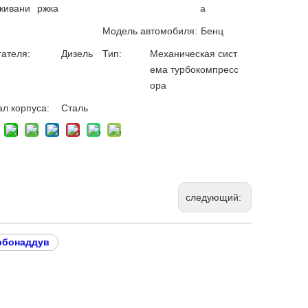
живани
ржка
а
Модель автомобиля:
Бенц
гателя:
Дизель
Тип:
Механическая сист
ема турбокомпресс
ора
л корпуса:
Сталь
следующий:
урбонаддув