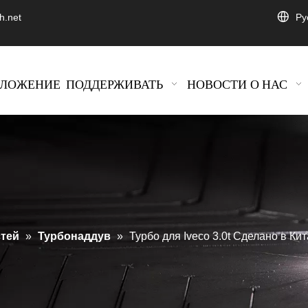
Pу
h.net
ИЛОЖЕНИЕ
ПОДДЕРЖИВАТЬ
НОВОСТИ
О НАС
стей
»
Турбонаддув
»
Турбо для Iveco 3.0t Сделано в Ки