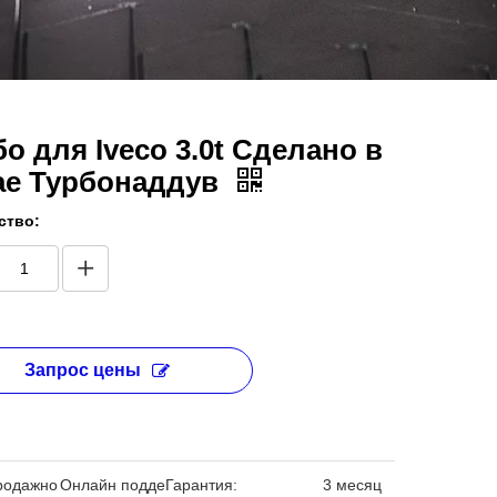
о для Iveco 3.0t Сделано в
ае Турбонаддув
ство:
Запрос цены
родажно
Онлайн подде
Гарантия:
3 месяц