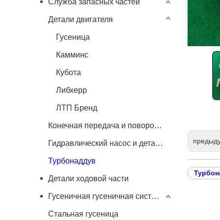
Служба запасных частей
Детали двигателя
Гусеница
Камминс
Кубота
Либхерр
ЛТП Бренд
Конечная передача и поворотный двигатель
предыд
Гидравлический насос и детали
Турбонаддув
Турбон
Детали ходовой части
Гусеничная гусеничная система
Стальная гусеница