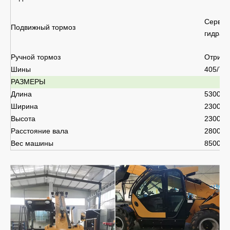
Сервис
Подвижный тормоз
гидрав
Ручной тормоз
Отрица
Шины
405/70
РАЗМЕРЫ
Длина
5300 м
Ширина
2300 м
Высота
2300 м
Расстояние вала
2800 м
Вес машины
8500 кг