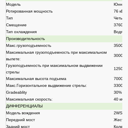
Модель
Юнней
Ротированная мощность
76 кВт
Тип
Четыре
Смещение
3760L
Тип охлаждения
Водяно
Производительность
Макс.грузоподъемность
3500 кг
Максимальная грузоподъемность при максимальном
3000 кг
вылете:
Грузоподъемность при максимальном выдвижении
1250 кг
стрелы
Максимальная высота подъема
7000 м
Макс.Горизонтальное выдвижение стрелы:
3300 м
Gradeablity
30%
Максимальная скорость:
40 км/ч
ДИФФЕРЕНЦИАЛЫ
Модель вождения
2WS/4W
Передний мост
Жестки
Задний мост
Колеб