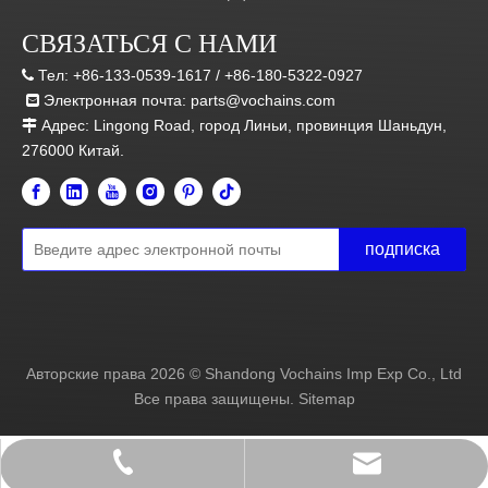
СВЯЗАТЬСЯ С НАМИ
Тел:
+86-133-0539-1617 /
+86-180-5322-0927

Электронная почта:
parts@vochains.com

Адрес:
Lingong Road, город Линьи, провинция Шаньдун,

276000 Китай.
подписка
Авторские права
2026
© Shandong Vochains Imp Exp Co., Ltd
Все права защищены.
Sitemap
parts@vochains.com
+86-133 0539 1617